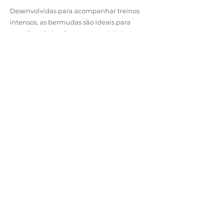
Desenvolvidas para acompanhar treinos
intensos, as bermudas são ideais para
Crossfit e Tênis, oferecendo mobilidade,
resistência e conforto.
Possuem opções de elástico aparente ou
cós colocado com cordão, recortes
estratégicos que evitam rasgos durante
movimentos amplos e aberturas laterais
que garantem agilidade e liberdade total.
Produzidas tactel premium, microfibra
esportiva e outras soluções de alta
performance.
Entre em Contato