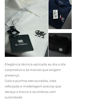
Elegância técnica aplicada ao dia a dia
corporativo e às marcas que exigem
presença.
Gola e punhos estruturados, vista
reforçada e modelagem precisa que
abraça o tronco e os ombros com
autoridade.