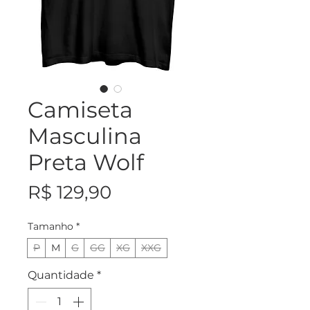
Camiseta
Masculina
Preta Wolf
Preço
R$ 129,90
Tamanho
*
P
M
G
GG
XG
XXG
Quantidade
*